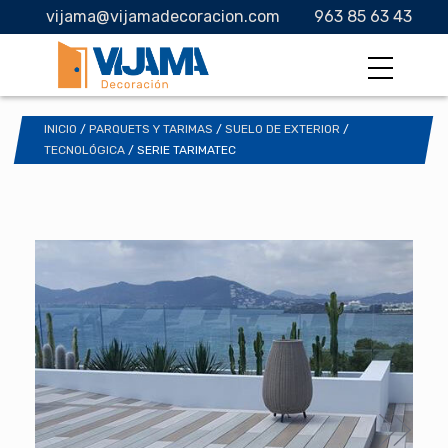
vijama@vijamadecoracion.com
963 85 63 43
INICIO
/
PARQUETS Y TARIMAS
/
SUELO DE EXTERIOR
/
TECNOLÓGICA
/ SERIE TARIMATEC