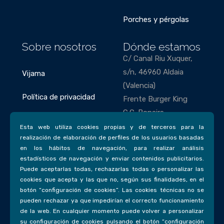
Porches y pérgolas
Sobre nosotros
Dónde estamos
C/ Canal Riu Xuquer,
s/n, 46960 Aldaia
Vijama
(Valencia)
Política de privacidad
Frente Burger King
C.C. Bonaire
Política de cookies
Esta web utiliza cookies propias y de terceros para la
Teléfonos
realización de elaboración de perfiles de los usuarios basadas
en los hábitos de navegación, para realizar análisis
963 85 63 43
estadísticos de navegación y enviar contenidos publicitarios.
693 77 31 58
Puede aceptarlas todas, rechazarlas todas o personalizar las
cookies que acepta y las que no, según sus finalidades, en el
Email
botón “configuración de cookies”. Las cookies técnicas no se
pueden rechazar ya que impedirían el correcto funcionamiento
vijama@vijamadecorac
de la web. En cualquier momento puede volver a personalizar
ion.com
su configuración de cookies pulsando el botón “configuración