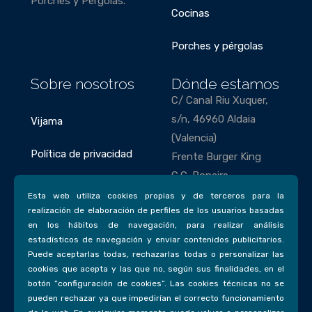
Porches y Pérgolas.
Cocinas
Porches y pérgolas
Sobre nosotros
Dónde estamos
C/ Canal Riu Xuquer,
s/n, 46960 Aldaia
Vijama
(Valencia)
Política de privacidad
Frente Burger King
C.C. Bonaire
Política de cookies
Esta web utiliza cookies propias y de terceros para la
Teléfonos
realización de elaboración de perfiles de los usuarios basadas
en los hábitos de navegación, para realizar análisis
963 85 63 43
estadísticos de navegación y enviar contenidos publicitarios.
693 77 31 58
Puede aceptarlas todas, rechazarlas todas o personalizar las
cookies que acepta y las que no, según sus finalidades, en el
Email
botón “configuración de cookies”. Las cookies técnicas no se
pueden rechazar ya que impedirían el correcto funcionamiento
vijama@vijamadecorac