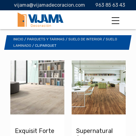
vijama@vijamadecoracion.com
963 85 63 43
INICIO
/
PARQUETS Y TARIMAS
/
SUELO DE INTERIOR
/
SUELO
LAMINADO
/ CLIPARQUET
Exquisit Forte
Supernatural