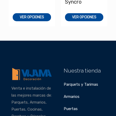
Syncro
VER OPCIONES
VER OPCIONES
Nuestra tienda
Parquets y Tarimas
Venta e instalación de
las mejores marcas de:
Armarios
Parquets, Armarios,
Puertas
Puertas, Cocinas,