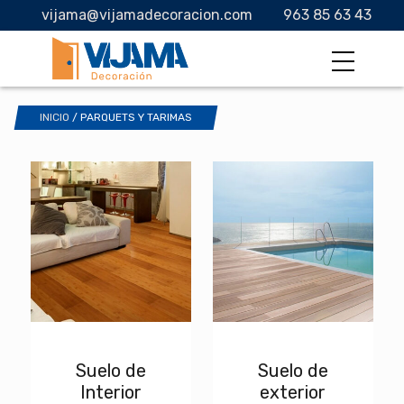
vijama@vijamadecoracion.com
963 85 63 43
INICIO
/ PARQUETS Y TARIMAS
Suelo de
Suelo de
Interior
exterior