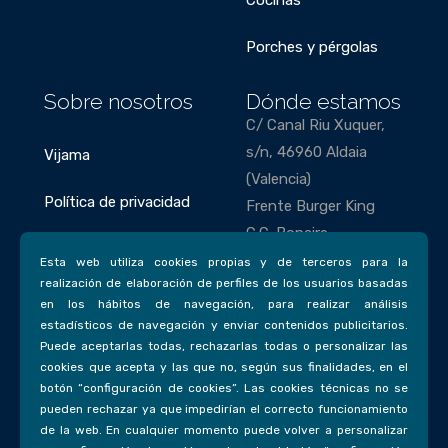
Porches y pérgolas
Sobre nosotros
Dónde estamos
C/ Canal Riu Xuquer,
s/n, 46960 Aldaia
Vijama
(Valencia)
Política de privacidad
Frente Burger King
C.C. Bonaire
Política de cookies
Esta web utiliza cookies propias y de terceros para la
Teléfonos
realización de elaboración de perfiles de los usuarios basadas
en los hábitos de navegación, para realizar análisis
963 85 63 43
estadísticos de navegación y enviar contenidos publicitarios.
693 77 31 58
Puede aceptarlas todas, rechazarlas todas o personalizar las
cookies que acepta y las que no, según sus finalidades, en el
Email
botón “configuración de cookies”. Las cookies técnicas no se
pueden rechazar ya que impedirían el correcto funcionamiento
vijama@vijamadecorac
de la web. En cualquier momento puede volver a personalizar
ion.com